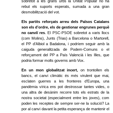
sobretot a les grans urbs la Unitat Popular no ha 
rebut els suports esperats, sumada a una gran 
desmobilització del vot. 
Els partits reforçats arreu dels Països Catalans 
son els d’ordre, els de gestionar engrunes perquè 
no canviï res
. El PSC-PSOE sobretot a varis llocs 
(com Molins), Junts (Trias) a Barcelona o Martorell, 
el PP d’Albiol a Badalona, i podríem seguir amb la 
caiguda generalitzada de Podem-Comuns o el 
reforçament del PP a País Valencià i les Illes, que 
podria formar molts governs amb Vox. 
En un mon globalitzat incert,
 on trontollen els 
bancs, el canvi climàtic és més virulent que mai, 
esclaten guerres a les fronteres d’Europa, una 
pandèmia vírica ens pot destrossar tantes vides, o 
una altra de desànim recorre tots els estrats de la 
nostra societat (especialment entre les joves), com 
poden les receptes de sempre ser-ne la solució? La 
por al canvi davant la petita esperança de mantenir el 