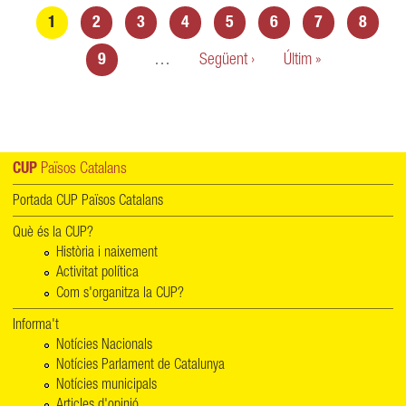
Pàgines
1
2
3
4
5
6
7
8
9
…
Següent ›
Últim »
CUP
Països Catalans
Portada CUP Països Catalans
Què és la CUP?
Història i naixement
Activitat política
Com s'organitza la CUP?
Informa't
Notícies Nacionals
Notícies Parlament de Catalunya
Notícies municipals