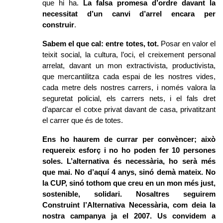
que hi ha. 
La falsa promesa d’ordre davant la 
necessitat d’un canvi d’arrel encara per 
construir
. 
Sabem el que cal: entre totes, tot.
 Posar en valor el 
teixit social, la cultura, l’oci, el creixement personal 
arrelat, davant un mon extractivista, productivista, 
que mercantilitza cada espai de les nostres vides, 
cada metre dels nostres carrers, i només valora la 
seguretat policial, els carrers nets, i el fals dret 
d’aparcar el cotxe privat davant de casa, privatitzant 
el carrer que és de totes. 
Ens ho haurem de currar per convèncer; això 
requereix esforç i no ho poden fer 10 persones 
soles. L’alternativa és necessària, ho serà més 
que mai. No d’aquí 4 anys, sinó demà mateix. No 
la CUP, sinó tothom que creu en un mon més just, 
sostenible, solidari. Nosaltres seguirem 
Construint l’Alternativa Necessària, com deia la 
nostra campanya ja el 2007. Us convidem a 