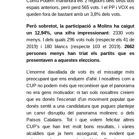
Comú Podem mantindrà els 2 regidors dels seus dos 
espais anteriors, però perd 565 vots. I el PP i VOX es 
queden fora de bastant amb un 3,8% dels vots. 
Però sobretot, la participació a Molins ha caigut 
un 12,94%, una xifra impressionant
: 2330 vots 
menys. I dels quals 296 vots nuls (respecte els 41 de 
2019) i 180 blancs (respecte 103 el 2019). 
2662 
persones menys han triat els partits que es 
presentaven a aquestes eleccions. 
L’enorme davallada de vots és el missatge més 
preocupant que ens enduem d’ahir. I nosaltres com a 
CUP no podem més que reconèixer que el panorama 
no era gens motivador: ni tan sols nosaltres creiem 
que es donés l’escenari d’un moviment popular que 
donés sentit a una candidatura que pugues plantejar 
un canvi disruptiu del panorama molinenc o dels 
Països Catalans. Tot i que volem felicitar altres 
CUP’s que han tret molt bons resultats, i vàries 
alcaldies que ja hem assegurat, és evident que 