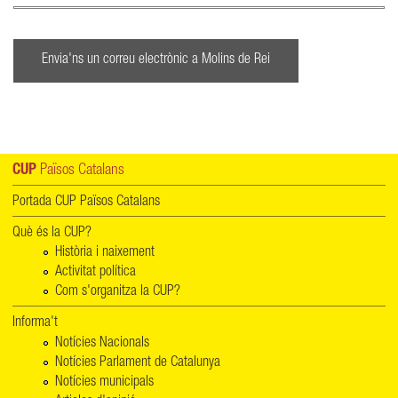
Envia'ns un correu electrònic a Molins de Rei
CUP
Països Catalans
Portada CUP Països Catalans
Què és la CUP?
Història i naixement
Activitat política
Com s'organitza la CUP?
Informa't
Notícies Nacionals
Notícies Parlament de Catalunya
Notícies municipals