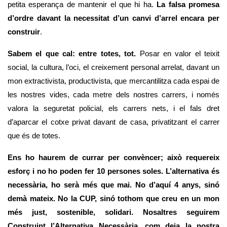
petita esperança de mantenir el que hi ha. 
La falsa promesa 
d’ordre davant la necessitat d’un canvi d’arrel encara per 
construir
. 
Sabem el que cal: entre totes, tot.
 Posar en valor el teixit 
social, la cultura, l’oci, el creixement personal arrelat, davant un 
mon extractivista, productivista, que mercantilitza cada espai de 
les nostres vides, cada metre dels nostres carrers, i només 
valora la seguretat policial, els carrers nets, i el fals dret 
d’aparcar el cotxe privat davant de casa, privatitzant el carrer 
que és de totes. 
Ens ho haurem de currar per convèncer; això requereix 
esforç i no ho poden fer 10 persones soles. L’alternativa és 
necessària, ho serà més que mai. No d’aquí 4 anys, sinó 
demà mateix. No la CUP, sinó tothom que creu en un mon 
més just, sostenible, solidari. Nosaltres seguirem 
Construint l’Alternativa Necessària, com deia la nostra 