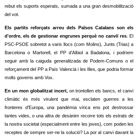
rebut els suports esperats, sumada a una gran desmobilització 
del vot. 
Els partits reforçats arreu dels Països Catalans son els 
d’ordre, els de gestionar engrunes perquè no canviï res
. El 
PSC-PSOE sobretot a varis llocs (com Molins), Junts (Trias) a 
Barcelona o Martorell, el PP d’Albiol a Badalona, i podríem 
seguir amb la caiguda generalitzada de Podem-Comuns o el 
reforçament del PP a País Valencià i les Illes, que podria formar 
molts governs amb Vox. 
En un mon globalitzat incert,
 on trontollen els bancs, el canvi 
climàtic és més virulent que mai, esclaten guerres a les 
fronteres d’Europa, una pandèmia vírica ens pot destrossar 
tantes vides, o una altra de desànim recorre tots els estrats de 
la nostra societat (especialment entre les joves), com poden les 
receptes de sempre ser-ne la solució? La por al canvi davant la 