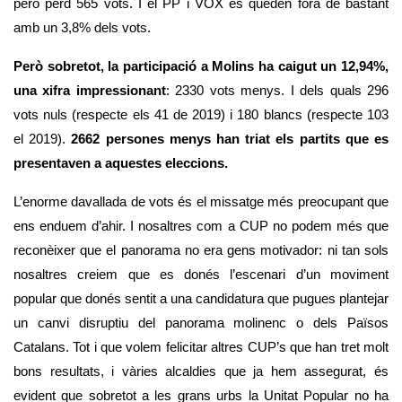
però perd 565 vots. I el PP i VOX es queden fora de bastant 
amb un 3,8% dels vots. 
Però sobretot, la participació a Molins ha caigut un 12,94%, 
una xifra impressionant
: 2330 vots menys. I dels quals 296 
vots nuls (respecte els 41 de 2019) i 180 blancs (respecte 103 
el 2019). 
2662 persones menys han triat els partits que es 
presentaven a aquestes eleccions. 
L’enorme davallada de vots és el missatge més preocupant que 
ens enduem d’ahir. I nosaltres com a CUP no podem més que 
reconèixer que el panorama no era gens motivador: ni tan sols 
nosaltres creiem que es donés l’escenari d’un moviment 
popular que donés sentit a una candidatura que pugues plantejar 
un canvi disruptiu del panorama molinenc o dels Països 
Catalans. Tot i que volem felicitar altres CUP’s que han tret molt 
bons resultats, i vàries alcaldies que ja hem assegurat, és 
evident que sobretot a les grans urbs la Unitat Popular no ha 