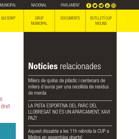
MUNICIPAL
NACIONAL
PARLAMENT
QUI SOM?
GRUP
DOCUMENTS
BUTLLETÍ CUP
MUNICIPAL
MOLINS
Notícies
relacionades
Milers de quilos de plàstic i centenars de
milers d’euros per una recollida de residus
de merda
ps
LA PISTA ESPORTIVA DEL PARC DEL
 dret
LLOBREGAT NO ÉS UN APARCAMENT, XAVI
PAZ!
Aquest dissabte a les 11h rebrota la CUP a
Molins en assemblea oberta!