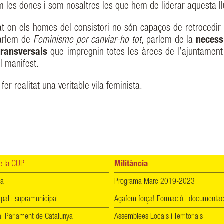
tim les dones i som nosaltres les que hem de liderar aquesta ll
t on els homes del consistori no són capaços de retrocedir
parlem de
Feminisme per canviar-ho tot
, parlem de la
necess
transversals
que impregnin totes les àrees de l’ajuntament 
el manifest.
er realitat una veritable vila feminista.
 la CUP
Militància
ia
Programa Marc 2019-2023
ipal i supramunicipal
Agafem força! Formació i documentac
l Parlament de Catalunya
Assemblees Locals i Territorials