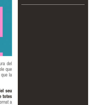
ura del
ble que
 que la
del seu
e totes
ornat a