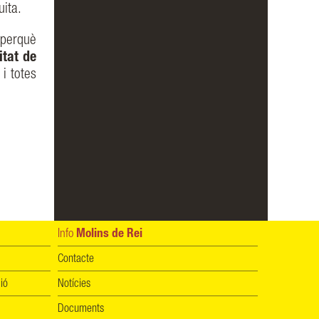
uita.
 perquè
itat de
i totes
Info
Molins de Rei
Contacte
ió
Notícies
Documents