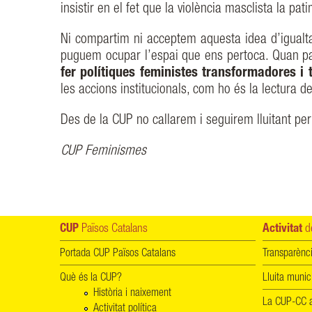
insistir en el fet que la violència masclista la pa
Ni compartim ni acceptem aquesta idea d’igualta
puguem ocupar l’espai que ens pertoca. Quan 
fer polítiques feministes transformadores i 
les accions institucionals, com ho és la lectura d
Des de la CUP no callarem i seguirem lluitant per f
CUP Feminismes
CUP
Països Catalans
Activitat
de
Portada CUP Països Catalans
Transparènc
Què és la CUP?
Lluita munic
Història i naixement
La CUP-CC a
Activitat política