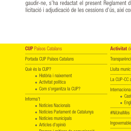
gaudir-ne, s’ha redactat el present Reglament d
licitació i adjudicació de les cessions d’ús, així c
CUP
Països Catalans
Activitat
de
Portada CUP Països Catalans
Transparènc
Què és la CUP?
Lluita munic
Història i naixement
La CUP-CC a
Activitat política
Com s'organitza la CUP?
Internaciona
Cas
Informa't
Engl
Notícies Nacionals
Notícies Parlament de Catalunya
#NiUnaMés -
Notícies municipals
Ingovernab
Articles d'opinió