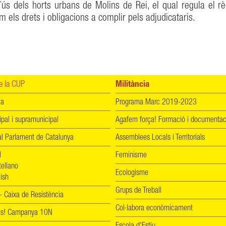
´ús dels horts urbans de Molins de Rei, el qual regula el r
om els drets i obligacions a complir pels adjudicataris.
 la CUP
Militància
ia
Programa Marc 2019-2023
ipal i supramunicipal
Agafem força! Formació i documentac
l Parlament de Catalunya
Assemblees Locals i Territorials
l
Feminisme
tellano
Ecologisme
ish
Grups de Treball
 Caixa de Resistència
Col·labora econòmicament
les! Campanya 10N