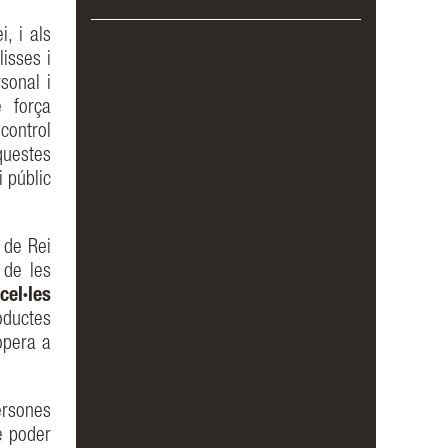
, i als
isses i
sonal i
e força
control
uestes
 públic
s de Rei
 de les
el·les
oductes
opera a
ersones
e poder