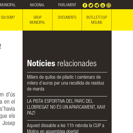
MUNICIPAL
NACIONAL
PARLAMENT
QUI SOM?
GRUP
DOCUMENTS
BUTLLETÍ CUP
MUNICIPAL
MOLINS
e
Notícies
relacionades
Milers de quilos de plàstic i centenars de
milers d’euros per una recollida de residus
de merda
im d'ús
LA PISTA ESPORTIVA DEL PARC DEL
a en el
LLOBREGAT NO ÉS UN APARCAMENT, XAVI
s'havia
PAZ!
que els
, Josep
Aquest dissabte a les 11h rebrota la CUP a
Molins en assemblea oberta!