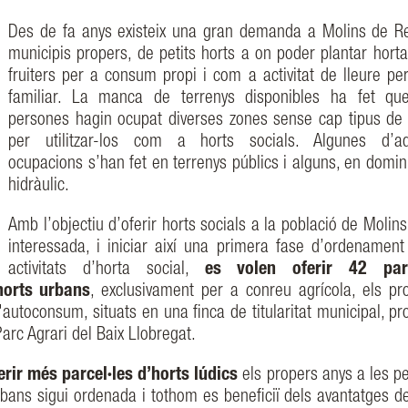
Des de fa anys existeix una gran demanda a Molins de Rei
municipis propers, de petits horts a on poder plantar hortal
fruiters per a consum propi i com a activitat de lleure per
familiar. La manca de terrenys disponibles ha fet qu
persones hagin ocupat diverses zones sense cap tipus de 
per utilitzar-los com a horts socials. Algunes d’aq
ocupacions s’han fet en terrenys públics i alguns, en domini
hidràulic.
Amb l’objectiu d’oferir horts socials a la població de Molin
interessada, i iniciar així una primera fase d’ordenament
activitats d’horta social,
es volen oferir 42 parc
horts urbans
, exclusivament per a conreu agrícola, els pr
autoconsum, situats en una finca de titularitat municipal, pr
Parc Agrari del Baix Llobregat.
ferir més parcel·les d’horts lúdics
els propers anys a les p
urbans sigui ordenada i tothom es beneficiï dels avantatges d