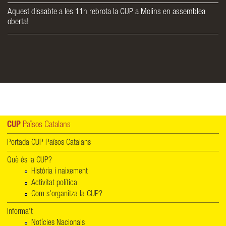
Aquest dissabte a les 11h rebrota la CUP a Molins en assemblea
oberta!
CUP
Països Catalans
Portada CUP Països Catalans
Què és la CUP?
Història i naixement
Activitat política
Com s'organitza la CUP?
Informa't
Notícies Nacionals