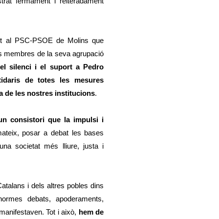
trat fermament i reiteradament
ent al PSC-PSOE de Molins que
ls membres de la seva agrupació
el silenci i el suport a Pedro
idaris de totes les mesures
ra de les nostres institucions
.
un consistori que la impulsi i
mateix, posar a debat les bases
na societat més lliure, justa i
atalans i dels altres pobles dins
enormes debats, apoderaments,
manifestaven. Tot i això,
hem de