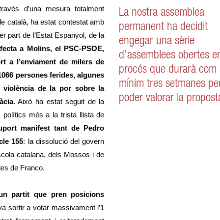
 través d’una mesura totalment
La nostra assemblea
e català, ha estat contestat amb
permanent ha decidit
er part de l’Estat Espanyol, de la
engegar una sèrie
fecta a Molins, el PSC-PSOE,
d’assemblees obertes e
rt a l’enviament de milers de
procés que durarà com 
1066 persones ferides, algunes
mínim tres setmanes pe
 violència de la por sobre la
poder valorar la propost
àcia
. Això ha estat seguit de la
olítics més a la trista llista de
uport manifest tant de Pedro
cle 155
: la dissolució del govern
’escola catalana, dels Mossos i de
 des de Franco.
un partit que pren posicions
va sortir a votar massivament l’1