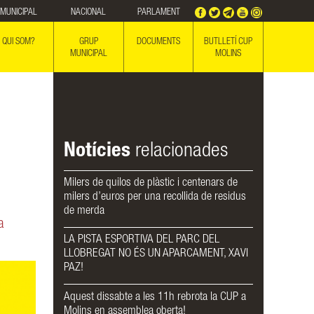
MUNICIPAL
NACIONAL
PARLAMENT
QUI SOM?
GRUP
DOCUMENTS
BUTLLETÍ CUP
MUNICIPAL
MOLINS
Notícies
relacionades
Milers de quilos de plàstic i centenars de
milers d’euros per una recollida de residus
de merda
a
LA PISTA ESPORTIVA DEL PARC DEL
LLOBREGAT NO ÉS UN APARCAMENT, XAVI
PAZ!
Aquest dissabte a les 11h rebrota la CUP a
Molins en assemblea oberta!