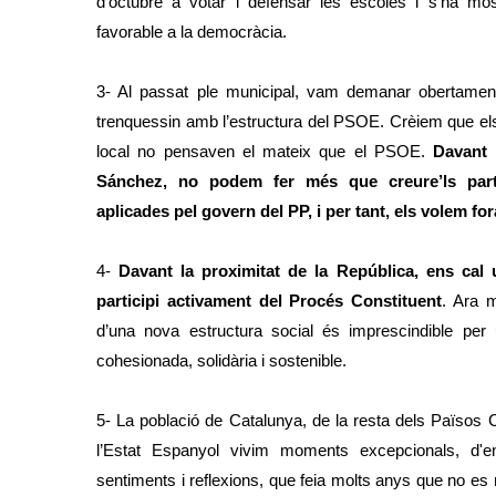
d’octubre a votar i defensar les escoles i s’ha mos
favorable a la democràcia.
3- Al passat ple municipal, vam demanar obertam
trenquessin amb l’estructura del PSOE. Crèiem que e
local no pensaven el mateix que el PSOE.
Davant 
Sánchez, no podem fer més que creure’ls part
aplicades pel govern del PP, i per tant, els volem fo
4-
Davant la proximitat de la República, ens cal 
participi activament del Procés Constituent
. Ara 
d’una nova estructura social és imprescindible per u
cohesionada, solidària i sostenible.
5- La població de Catalunya, de la resta dels Països C
l’Estat Espanyol vivim moments excepcionals, d'
sentiments i reflexions, que feia molts anys que no es 