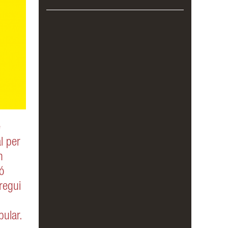
e
l per
n
ió
regui
pular.