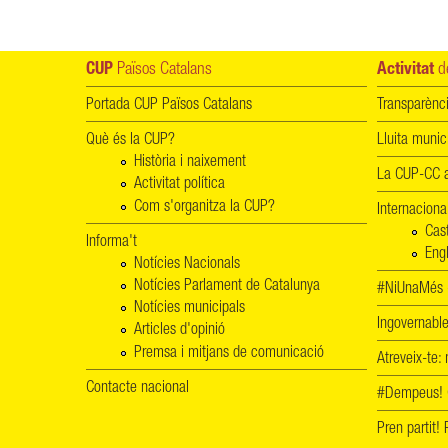
CUP
Països Catalans
Activitat
de
Portada CUP Països Catalans
Transparènc
Què és la CUP?
Lluita munic
Història i naixement
La CUP-CC a
Activitat política
Com s'organitza la CUP?
Internaciona
Cas
Informa't
Engl
Notícies Nacionals
Notícies Parlament de Catalunya
#NiUnaMés -
Notícies municipals
Ingovernab
Articles d'opinió
Premsa i mitjans de comunicació
Atreveix-te:
Contacte nacional
#Dempeus!
Pren partit