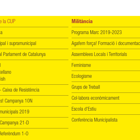
 la CUP
Militància
ia
Programa Marc 2019-2023
ipal i supramunicipal
Agafem força! Formació i documentac
l Parlament de Catalunya
Assemblees Locals i Territorials
l
Feminisme
tellano
Ecologisme
ish
Grups de Treball
 Caixa de Resistència
Col·labora econòmicament
les! Campanya 10N
Escola d'Estiu
 municipals 2019
Conferència Municipalista
 Campanya 21-D
! Referèndum 1-O