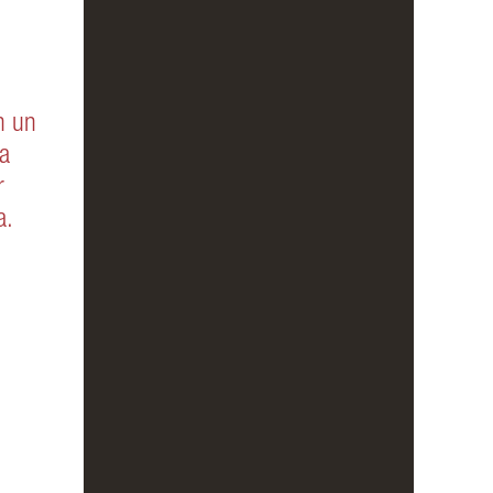
n un
a
r
a.