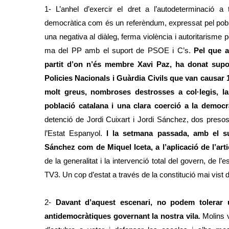
1- L’anhel d’exercir el dret a l’autodeterminació a
democràtica com és un referèndum, expressat pel pobl
una negativa al diàleg, ferma violència i autoritarisme p
ma del PP amb el suport de PSOE i C’s.
Pel que a
partit d’on n’és membre Xavi Paz, ha donat supo
Policies Nacionals i Guàrdia Civils que van causar 
molt greus, nombroses destrosses a col·legis, la
població catalana i una clara coerció a la democr
detenció de Jordi Cuixart i Jordi Sánchez, dos presos p
l’Estat Espanyol.
I la setmana passada, amb el s
Sánchez com de Miquel Iceta, a l’aplicació de l’arti
de la generalitat i la intervenció total del govern, de l
TV3. Un cop d’estat a través de la constitució mai vist
2-
Davant d’aquest escenari, no podem tolerar 
antidemocràtiques governant la nostra vila
. Molins 