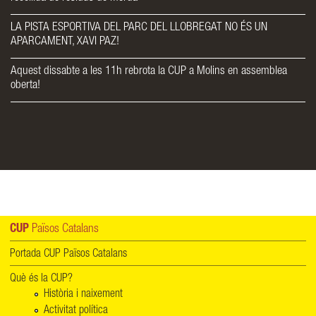
LA PISTA ESPORTIVA DEL PARC DEL LLOBREGAT NO ÉS UN
APARCAMENT, XAVI PAZ!
Aquest dissabte a les 11h rebrota la CUP a Molins en assemblea
oberta!
CUP
Països Catalans
Portada CUP Països Catalans
Què és la CUP?
Història i naixement
Activitat política