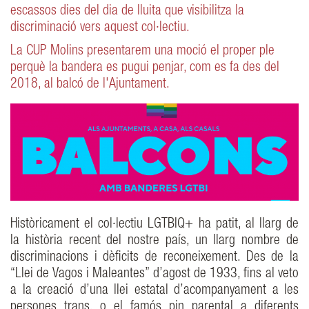
escassos dies del dia de lluita que visibilitza la
discriminació vers aquest col·lectiu.
La CUP Molins presentarem una moció el proper ple
perquè la bandera es pugui penjar, com es fa des del
2018, al balcó de l'Ajuntament.
Històricament el col·lectiu LGTBIQ+ ha patit, al llarg de
la història recent del nostre país, un llarg nombre de
discriminacions i dèficits de reconeixement. Des de la
“Llei de Vagos i Maleantes” d’agost de 1933, fins al veto
a la creació d’una llei estatal d’acompanyament a les
persones trans, o el famós pin parental a diferents