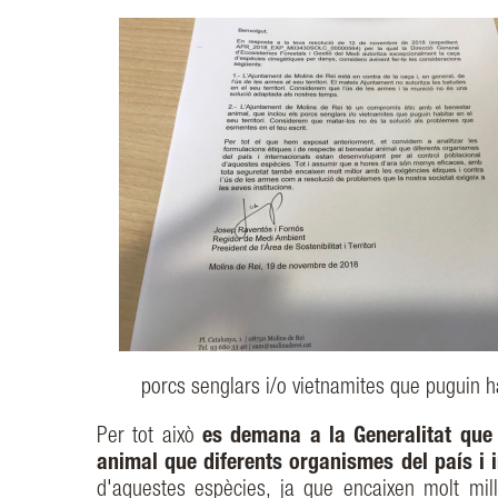
porcs senglars i/o vietnamites que puguin ha
Per tot això
es demana a la Generalitat que 
animal que diferents organismes del país i 
d'aquestes espècies, ja que encaixen molt mil