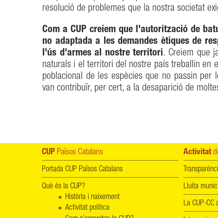
resolució de problemes que la nostra societat exig
Com a CUP creiem que l'autorització de batu
no adaptada a les demandes ètiques de res
l'ús d'armes al nostre territori
. Creiem que j
naturals i el territori del nostre país treballin 
poblacional de les espècies que no passin per l
van contribuïr, per cert, a la desaparició de molt
CUP
Països Catalans
Activitat
de
Portada CUP Països Catalans
Transparènc
Què és la CUP?
Lluita munic
Història i naixement
La CUP-CC a
Activitat política