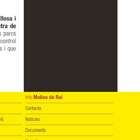
llosa i
tra de
s parcs
 control
s i que
Info
Molins de Rei
Contacte
ió
Notícies
Documents