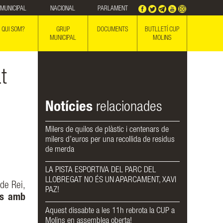
MUNICIPAL
NACIONAL
PARLAMENT
QUI SOM?
GRUP
DOCUMENTS
BUTLLETÍ CUP
MUNICIPAL
MOLINS
t
Notícies
relacionades
Milers de quilos de plàstic i centenars de
milers d’euros per una recollida de residus
de merda
LA PISTA ESPORTIVA DEL PARC DEL
LLOBREGAT NO ÉS UN APARCAMENT, XAVI
de Rei,
PAZ!
es amb
Aquest dissabte a les 11h rebrota la CUP a
Molins en assemblea oberta!