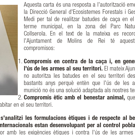
Aquesta carta és una resposta a l'autorització em
la Direcció General d'Ecosistemes Forestals i Ges
Medi per tal de realitzar batudes de caça en el
terme municipal, en la zona del Parc Natu
Collserola. En el text de la mateixa es reco
l'Ajuntament de Molins de Rei té aques
compromisos:
Compromís en contra de la caça i, en gener
l'ús de les armes al seu territori.
El mateix Aju
no autoritza les batudes en el seu territori de
bastants anys perquè entèn que l'ús de les 
munició no és una solució adaptada als nostres t
Compromís ètic amb el benestar animal,
que
bitar en el seu territori.
s'analitzi les formulacions ètiques i de respecte al b
internacionals estan desenvolupant per al control pobl
lor amb les exigències ètiques i contra l'ús de les arme