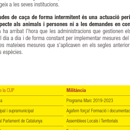
eix a les seves institucions.
des de caça de forma intermitent és una actuació peri
pecte als animals i persones ni a les demandes en con
a ha arribat l'hora que les administracions que gestionen el
en el dia a dia i de forma constant per implementar mesures del
es mateixes mesures que s'aplicaven en els segles anterior
es espècies.
 la CUP
Militància
ia
Programa Marc 2019-2023
ipal i supramunicipal
Agafem força! Formació i documentac
l Parlament de Catalunya
Assemblees Locals i Territorials