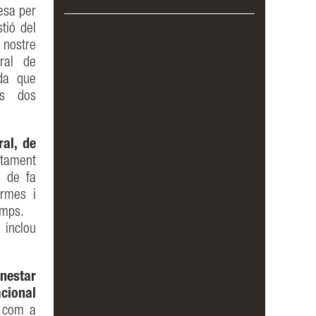
esa per
tió del
 nostre
ral de
rda que
ts dos
al, de
ntament
s de fa
armes i
emps.
 inclou
enestar
acional
s com a