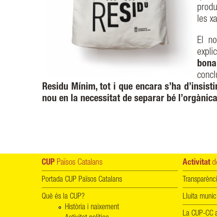
produ
les xa
El n
expl
bona
concl
Residu Mínim, tot i que encara s’ha d’insisti
nou en la necessitat de separar bé l’orgànic
CUP
Països Catalans
Activitat
de
Portada CUP Països Catalans
Transparènc
Què és la CUP?
Lluita munic
Història i naixement
La CUP-CC a