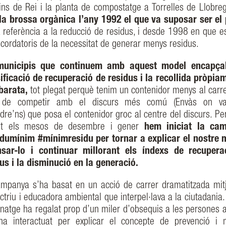
lins de Rei i la planta de compostatge a Torrelles de Llobre
e la brossa orgànica l’any 1992 el que va suposar ser el
referència a la reducció de residus, i desde 1998 en que es
ecordatoris de la necessitat de generar menys residus.
municipis que continuem amb aquest model encapça
ificació de recuperació de residus i la recollida pròpia
barata,
tot plegat perquè tenim un contenidor menys al carre
de competir amb el discurs més comú (Envàs on va
dre’ns) que posa el contenidor groc al centre del discurs. Per
nt els mesos de desembre i gener
hem iniciat la ca
idumínim #mínimresidu per tornar a explicar el nostre 
nsar-lo i continuar millorant els índexs de recupera
us i la disminució en la generació.
mpanya s’ha basat en un acció de carrer dramatitzada mit
ctriu i educadora ambiental que interpel·lava a la ciutadania.
natge ha regalat prop d’un miler d’obsequis a les persones 
a interactuat per explicar el concepte de prevenció i 