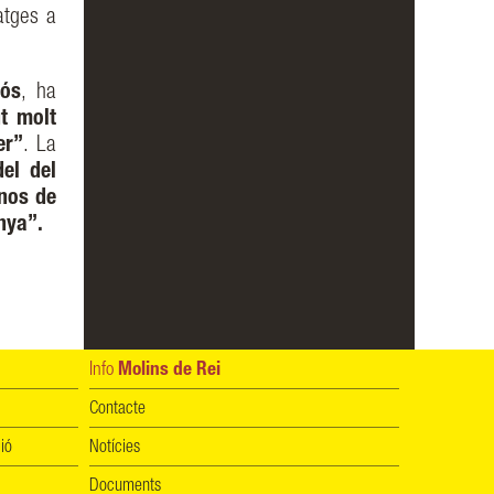
atges a
tós
, ha
t molt
er”
. La
el del
-nos de
nya”.
Info
Molins de Rei
Contacte
ió
Notícies
Documents