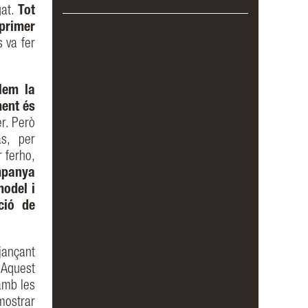
gat.
Tot
 primer
 va fer
lem la
ment és
r. Però
s, per
 ferho,
mpanya
model i
ció de
jançant
 Aquest
amb les
mostrar