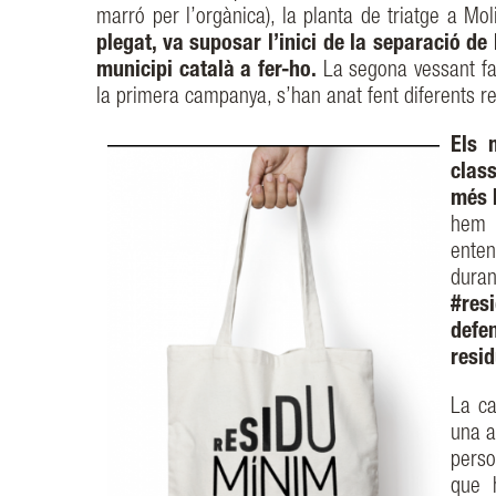
marró per l’orgànica), la planta de triatge a Mo
plegat, va suposar l’inici de la separació d
municipi català a fer-ho.
La segona vessant fa 
la primera campanya, s’han anat fent diferents r
Els 
class
més 
hem 
enten
dura
#res
defe
resid
La ca
una a
perso
que h