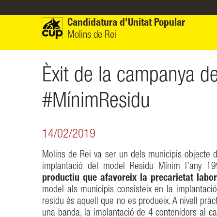
Vés al contingut
Candidatura d'Unitat Popular
Molins de Rei
Èxit de la campanya de
#MínimResidu
14/02/2019
Molins de Rei va ser un dels municipis objecte de
implantació del model Residu Mínim l’any 1
productiu que afavoreix la precarietat labo
model als municipis consisteix en la implantació 
residu és aquell que no es produeix. A nivell pràct
una banda, la implantació de 4 contenidors al carr