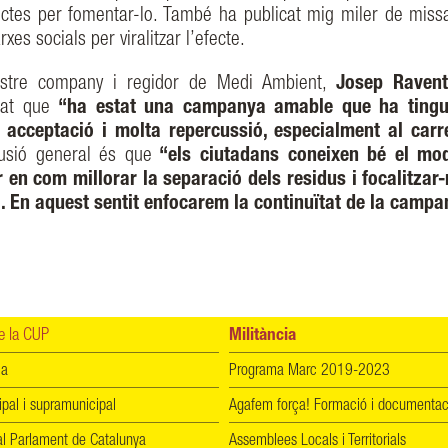
ctes per fomentar-lo. També ha publicat mig miler de miss
rxes socials per viralitzar l’efecte.
ostre company i regidor de Medi Ambient,
Josep Raven
icat que
“ha estat una campanya amable que ha tingu
 acceptació i molta repercussió, especialment al carr
usió general és que
“els ciutadans coneixen bé el mod
r en com millorar la separació dels residus i focalitzar
a. En aquest sentit enfocarem la continuïtat de la campa
 la CUP
Militància
ia
Programa Marc 2019-2023
ipal i supramunicipal
Agafem força! Formació i documentac
l Parlament de Catalunya
Assemblees Locals i Territorials