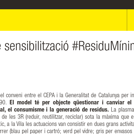
 sensibilització #ResiduMíni
l conveni entre el CEPA i la Generalitat de Catalunya per ini
990.
El model té per objecte qüestionar i canviar el
ral, el consumisme i la generació de residus.
La plasma
de les 3R (reduir, reutilitzar, reciclar) sota la màxima que e
ic, a la Vila les actuacions van consistir en dues grans activit
er (blau pel paper i cartró; verd pel vidre; gris per envasos 