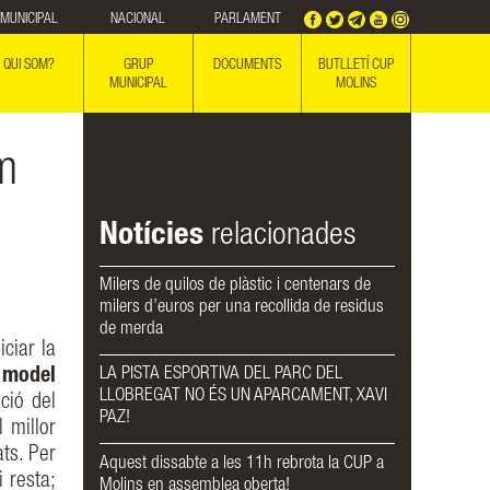
MUNICIPAL
NACIONAL
PARLAMENT
QUI SOM?
GRUP
DOCUMENTS
BUTLLETÍ CUP
MUNICIPAL
MOLINS
m
Notícies
relacionades
Milers de quilos de plàstic i centenars de
milers d’euros per una recollida de residus
de merda
ciar la
LA PISTA ESPORTIVA DEL PARC DEL
 model
LLOBREGAT NO ÉS UN APARCAMENT, XAVI
ció del
PAZ!
l millor
ats. Per
Aquest dissabte a les 11h rebrota la CUP a
i resta;
Molins en assemblea oberta!