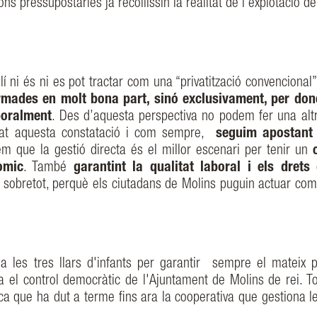
s pressupostàries ja recollissin la realitat de l’explotació de
í ni és ni es pot tractar com una “privatització convencional”
rmades en molt bona part, sinó exclusivament, per don
boralment
. Des d’aquesta perspectiva no podem fer una alt
rat aquesta constatació i com sempre,
seguim apostant 
em que la gestió directa és el millor escenari per tenir un
òmic
. També
garantint la qualitat laboral i els drets
. I sobretot, perquè els ciutadans de Molins puguin actuar com
 les tres llars d'infants per garantir sempre el mateix p
ta el control democràtic de l'Ajuntament de Molins de rei. To
ca que ha dut a terme fins ara la cooperativa que gestiona l