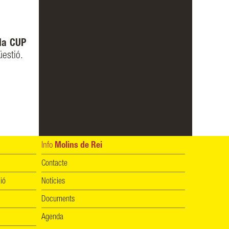
 la CUP
üestió.
Info
Molins de Rei
Contacte
ió
Notícies
Documents
Agenda