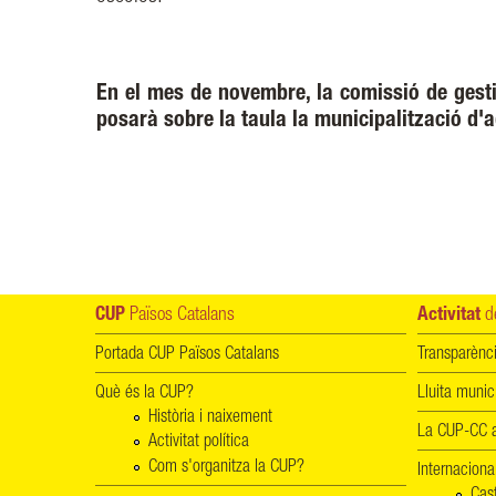
En el mes de novembre, la comissió de gestió
posarà sobre la taula la municipalització d'a
CUP
Països Catalans
Activitat
de
Portada CUP Països Catalans
Transparènc
Què és la CUP?
Lluita munic
Història i naixement
La CUP-CC a
Activitat política
Com s'organitza la CUP?
Internaciona