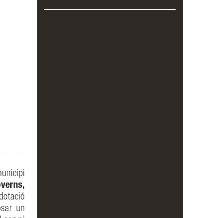
unicipi
overns,
otació
osar un