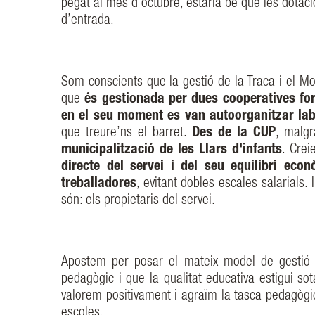
pegat al mes d’octubre, estaria bé que les dotacion
d’entrada.
Som conscients que la gestió de la Traca i el Mol
que
és gestionada per dues cooperatives fo
en el seu moment es van autoorganitzar la
que treure’ns el barret.
Des de la CUP
, malg
municipalització de les Llars d'infants
. Crei
directe del servei i del seu equilibri econ
treballadores
, evitant dobles escales salarials
són: els propietaris del servei.
Apostem per posar el mateix model de gestió a
pedagògic i que la qualitat educativa estigui so
valorem positivament i agraïm la tasca pedagògi
escoles.