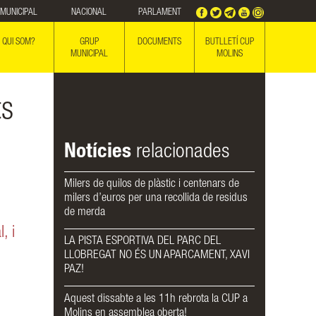
MUNICIPAL
NACIONAL
PARLAMENT
QUI SOM?
GRUP
DOCUMENTS
BUTLLETÍ CUP
MUNICIPAL
MOLINS
ts
Notícies
relacionades
Milers de quilos de plàstic i centenars de
milers d’euros per una recollida de residus
de merda
, i
LA PISTA ESPORTIVA DEL PARC DEL
LLOBREGAT NO ÉS UN APARCAMENT, XAVI
PAZ!
Aquest dissabte a les 11h rebrota la CUP a
Molins en assemblea oberta!