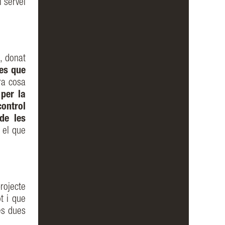
l servei
, donat
es que
ra cosa
per la
control
 de les
 el que
rojecte
t i que
es dues