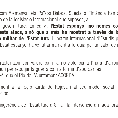
 com Alemanya, els Països Baixos, Suècia o Finlàndia han 
ó de la legislació internacional que suposen, a
govern turc. En canvi,
l'Estat espanyol no només co
ests atacs, sinó que a més ha mostrat a través de l
militar de l'Estat turc
. L'Institut Internacional d'Estudis 
l'Estat espanyol ha venut armament a Turquia per un valor de
racteritzen per valors com la no-violència a l'hora d'afron
au i per rebutjar la guerra com a forma d'abordar les
 això, que el Ple de l’Ajuntament ACORDA:
ament a la regió kurda de Rojava i al seu model social i 
igiós.
ingerència de l’Estat turc a Síria i la intervenció armada for