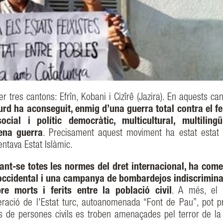
er tres cantons: Efrîn, Kobani i Cizîrê (Jazira). En aquests ca
urd ha aconseguit, enmig d’una guerra total contra el f
cial i polític democràtic, multicultural, multilingüí
lena guerra
. Precisament aquest moviment ha estat estat 
ntava Estat Islàmic.
ltant-se totes les normes del dret internacional, ha com
n occidental i una campanya de bombardejos indiscrimina
 morts i ferits entre la població civil
. A més, el 
ració de l'Estat turc, autoanomenada “Font de Pau”, pot p
 de persones civils es troben amenaçades pel terror de la