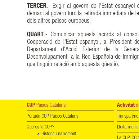
TERCER
.- Exigir al govern de l'Estat espanyol q
demani al govern turc la retirada immediata de les
dels altres països europeus.
QUART
.- Comunicar aquests acords al consola
Cooperació de l'Estat espanyol; al President de
Departament d'Acció Exterior de la Genera
Desenvolupament; a la Red Española de Immigrac
que tinguin relació amb aquesta qüestió.
CUP
Països Catalans
Activitat
de
Portada CUP Països Catalans
Transparènc
Què és la CUP?
Lluita munic
Història i naixement
La CUP-CC a