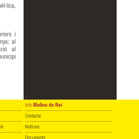
èl·lica,
riors i
nya; al
ció al
unicipi
Info
Molins de Rei
Contacte
ió
Notícies
Documents