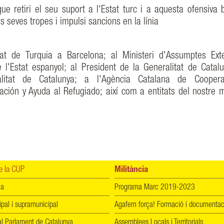
ue retiri el seu suport a l'Estat turc i a aquesta ofensiva b
 seves tropes i impulsi sancions en la línia
t de Turquia a Barcelona; al Ministeri d'Assumptes Exte
 l'Estat espanyol; al President de la Generalitat de Catalu
litat de Catalunya; a l'Agència Catalana de Coopera
ión y Ayuda al Refugiado; així com a entitats del nostre m
 la CUP
Militància
ia
Programa Marc 2019-2023
ipal i supramunicipal
Agafem força! Formació i documentac
l Parlament de Catalunya
Assemblees Locals i Territorials