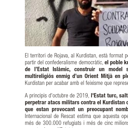
El territori de Rojava, al Kurdistan, està format p
partir del confederalisme democràtic,
el poble k
de l’Estat Islàmic, construir un model so
multireligiós enmig d’un Orient Mitjà en p
Kurdistan per acabar amb el feixisme que represe
A principis d'octubre de 2019,
l'Estat turc, sa
perpetrar atacs militars contra el Kurdista
que estan provocant un preocupant nombre
Internacional de Rescat estima que aquesta ope
més de 300.000 refugiats i més de cinc milions