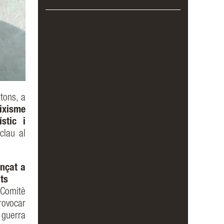
ntons, a
eixisme
stic i
clau al
ençat a
ts
Comitè
rovocar
 guerra