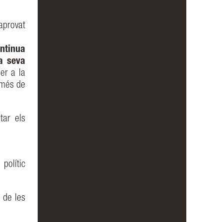
aprovat
ntinua
a seva
per a la
 més de
tar els
polític
a de les