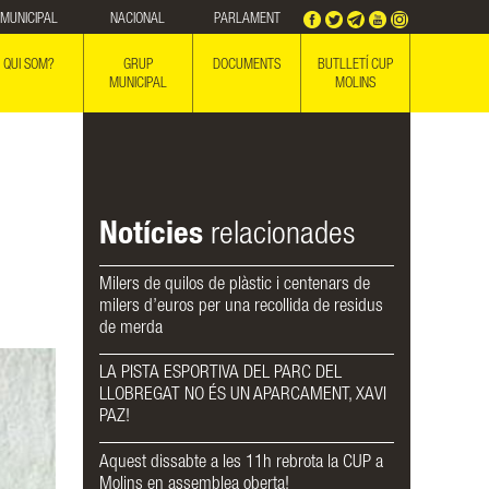
MUNICIPAL
NACIONAL
PARLAMENT
QUI SOM?
GRUP
DOCUMENTS
BUTLLETÍ CUP
MUNICIPAL
MOLINS
Notícies
relacionades
Milers de quilos de plàstic i centenars de
milers d’euros per una recollida de residus
de merda
LA PISTA ESPORTIVA DEL PARC DEL
LLOBREGAT NO ÉS UN APARCAMENT, XAVI
PAZ!
Aquest dissabte a les 11h rebrota la CUP a
Molins en assemblea oberta!