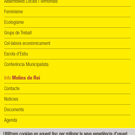
Assemblees Locals i Territorials
Feminisme
Ecologisme
Grups de Treball
Col·labora econòmicament
Escola d'Estiu
Conferència Municipalista
Info
Molins de Rei
Contacte
Notícies
Documents
Agenda
Utilitzem cookies en aquest lloc per millorar la seva experiència d'usuari