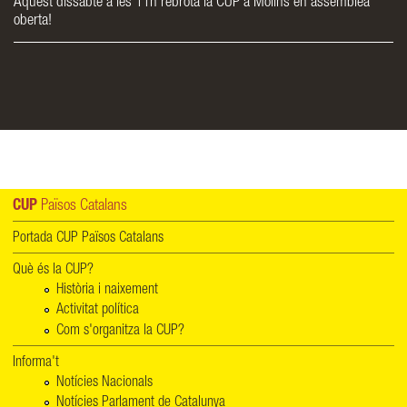
Aquest dissabte a les 11h rebrota la CUP a Molins en assemblea
oberta!
CUP
Països Catalans
Portada CUP Països Catalans
Què és la CUP?
Història i naixement
Activitat política
Com s'organitza la CUP?
Informa't
Notícies Nacionals
Notícies Parlament de Catalunya