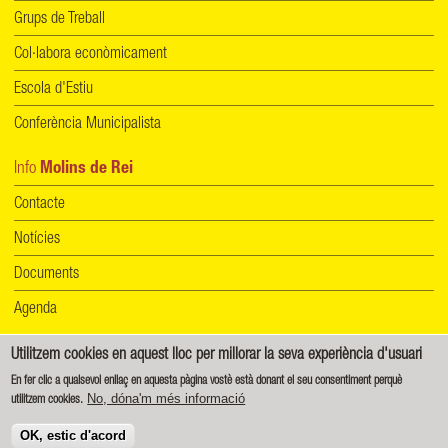
Grups de Treball
Col·labora econòmicament
Escola d'Estiu
Conferència Municipalista
Info
Molins de Rei
Contacte
Notícies
Documents
Agenda
Utilitzem cookies en aquest lloc per millorar la seva experiència d'usuari
Informació de protecció de dades
|
Política de cookies
En fer clic a qualsevol enllaç en aquesta pàgina vostè està donant el seu consentiment perquè
No, dóna'm més informació
utilitzem cookies.
Creative Commons - Reconeixement-CompartirIgual 4.0 Internacional (CC BY-SA 4.0)
OK, estic d'acord