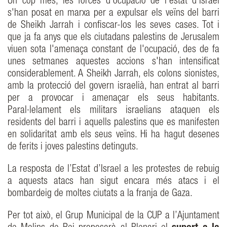
Un cop més, les forces d'ocupació de l'estat d'Israel
s'han posat en marxa per a expulsar els veïns del barri
de Sheikh Jarrah i confiscar-los les seves cases. Tot i
que ja fa anys que els ciutadans palestins de Jerusalem
viuen sota l'amenaça constant de l'ocupació, des de fa
unes setmanes aquestes accions s'han intensificat
considerablement. A Sheikh Jarrah, els colons sionistes,
amb la protecció del govern israelià, han entrat al barri
per a provocar i amenaçar els seus habitants.
Paral·lelament els militars israelians ataquen els
residents del barri i aquells palestins que es manifesten
en solidaritat amb els seus veïns. Hi ha hagut desenes
de ferits i joves palestins detinguts.
La resposta de l’Estat d’Israel a les protestes de rebuig
a aquests atacs han sigut encara més atacs i el
bombardeig de moltes ciutats a la franja de Gaza.
Per tot això, el Grup Municipal de la CUP a l’Ajuntament