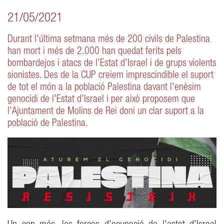
21/05/2021
Durant l'última setmana més de 200 civils de Palestina
han mort i més de 2.000 han quedat ferits pels
bombardejos i atacs de l'Estat d'Israel i de grups violents
sionistes. Des de la CUP creiem imprescindible el suport
de tot el món a la població Palestina davant l'enèsim
genocidi de l'Estat d'Israel i per això proposem que
l'Ajuntament de Molins de Rei doni un clar suport a la
població de Palestina.