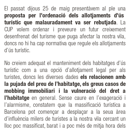
El passat dijous 25 de maig presentàvem al ple una
proposta per l'ordenació dels allotjaments d'ús
turístic que malauradament va ser rebutjada
. La
CUP volem ordenar i preveure un futur creixement
desenfrenat del turisme que puga afectar la nostra vila,
doncs no hi ha cap normativa que regule els allotjaments
d’ús turístic.
No creiem adequat el manteniment dels habitatges d’ús
turístic com a una opció d’allotjament legal per als
turistes, doncs les diverses dades
els relacionen amb
la pujada del preu de l’habitatge, els greus casos de
mobbing immobiliari i la vulneració del dret a
l’habitatge
en general. Sense caure en l’exageració i
l’alarmisme, constatem que la massificació turística a
Barcelona pot començar a desplaçar a la seua àrea
d’influència milers de turistes a la nostra vila cercant un
lloc poc massificat, barat i a poc més de mitja hora dels