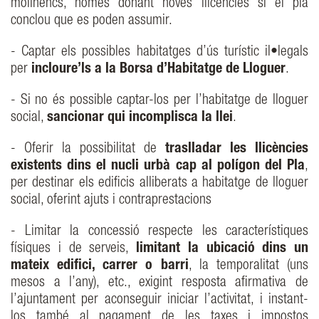
molinencs, només donant noves llicències si el pla
conclou que es poden assumir.
- Captar els possibles habitatges d’ús turístic il•legals
per
incloure’ls a la Borsa d’Habitatge de Lloguer
.
- Si no és possible captar-los per l’habitatge de lloguer
social,
sancionar qui incomplisca la llei
.
- Oferir la possibilitat de
traslladar les llicències
existents dins el nucli urbà cap al polígon del Pla
,
per destinar els edificis alliberats a habitatge de lloguer
social, oferint ajuts i contraprestacions
- Limitar la concessió respecte les característiques
físiques i de serveis,
limitant la ubicació dins un
mateix edifici, carrer o barri
, la temporalitat (uns
mesos a l’any), etc., exigint resposta afirmativa de
l’ajuntament per aconseguir iniciar l’activitat, i instant-
los també al pagament de les taxes i impostos