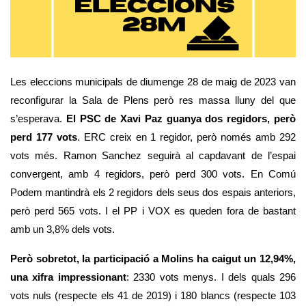
Les eleccions municipals de diumenge 28 de maig de 2023 van 
reconfigurar la Sala de Plens però res massa lluny del que 
s’esperava. 
El PSC de Xavi Paz guanya dos regidors, però 
perd 177 vots
. ERC creix en 1 regidor, però només amb 292 
vots més. Ramon Sanchez seguirà al capdavant de l’espai 
convergent, amb 4 regidors, però perd 300 vots. En Comú 
Podem mantindrà els 2 regidors dels seus dos espais anteriors, 
però perd 565 vots. I el PP i VOX es queden fora de bastant 
amb un 3,8% dels vots. 
Però sobretot, la participació a Molins ha caigut un 12,94%, 
una xifra impressionant
: 2330 vots menys. I dels quals 296 
vots nuls (respecte els 41 de 2019) i 180 blancs (respecte 103 