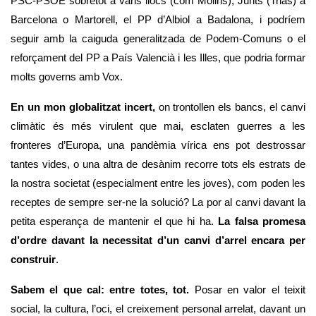
PSC-PSOE sobretot a varis llocs (com Molins), Junts (Trias) a 
Barcelona o Martorell, el PP d’Albiol a Badalona, i podríem 
seguir amb la caiguda generalitzada de Podem-Comuns o el 
reforçament del PP a País Valencià i les Illes, que podria formar 
molts governs amb Vox. 
En un mon globalitzat incert,
 on trontollen els bancs, el canvi 
climàtic és més virulent que mai, esclaten guerres a les 
fronteres d’Europa, una pandèmia vírica ens pot destrossar 
tantes vides, o una altra de desànim recorre tots els estrats de 
la nostra societat (especialment entre les joves), com poden les 
receptes de sempre ser-ne la solució? La por al canvi davant la 
petita esperança de mantenir el que hi ha. 
La falsa promesa 
d’ordre davant la necessitat d’un canvi d’arrel encara per 
construir
. 
Sabem el que cal: entre totes, tot.
 Posar en valor el teixit 
social, la cultura, l’oci, el creixement personal arrelat, davant un 