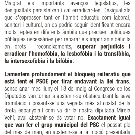
Malgrat els importants avenços legislatius, les
desigualtats persisteixen i cal erradicar-les. Desigualtats
que s'expressen tant en l'àmbit educatiu com laboral,
sanitari i cultural, on es podria seguir identificant encara
molts reptes en diferents àmbits que precisen polítiques
públiques necessàries per reparar els importants dèficits
en drets i reconeixements
, superar perjudicis i
erradicar l'homofòbia, la lesbofòbia i la transfòbia,
la intersexofòbia i la bifòbia
.
Lamentem profundament el bloqueig reiteratiu que
està fent el PSOE per tirar endavant la llei trans
,
sense anar més lluny el 18 de maig al Congreso de los
Diputados van tornar a abstenir-se obstaculitzant la seva
tramitació i posant-se una vegada més al costat de la
dreta espanyola.I com va dir la nostra diputada Mireia
Vehí, avui abstenir-se és votar no.
Exactament igual
que van fer el grup municipal del PSC
el passat ple
del mes de març en abstenir-se a la moció presentada