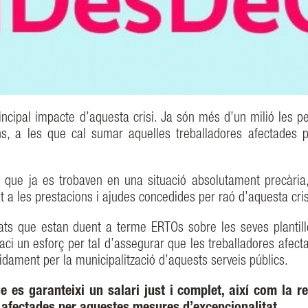
rincipal impacte d’aquesta crisi. Ja són més d’un milió les p
s, a les que cal sumar aquelles treballadores afectades 
es que ja es trobaven en una situació absolutament precària
t a les prestacions i ajudes concedides per raó d’aquesta cri
tzats que estan duent a terme ERTOs sobre les seves plantill
aci un esforç per tal d’assegurar que les treballadores afect
idament per la municipalització d’aquests serveis públics.
e es garanteixi un salari just i complet, així com la r