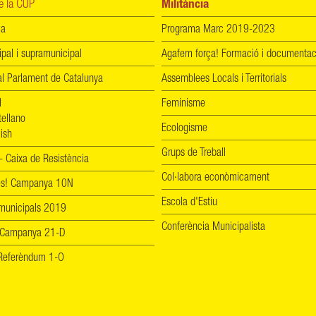
 la CUP
Militància
ia
Programa Marc 2019-2023
ipal i supramunicipal
Agafem força! Formació i documentac
l Parlament de Catalunya
Assemblees Locals i Territorials
l
Feminisme
tellano
Ecologisme
ish
Grups de Treball
 Caixa de Resistència
Col·labora econòmicament
les! Campanya 10N
Escola d'Estiu
 municipals 2019
Conferència Municipalista
 Campanya 21-D
! Referèndum 1-O