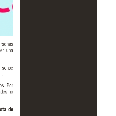
ersones
per una
, sense
si.
es. Per
ades no
esta de