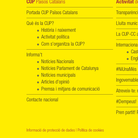
CUP
Països Catalans
Activitat
de
Portada CUP Països Catalans
Transparènc
Què és la CUP?
Lluita munic
Història i naixement
La CUP-CC a
Activitat política
Com s'organitza la CUP?
Internaciona
Cas
Informa't
Engl
Notícies Nacionals
Notícies Parlament de Catalunya
#NiUnaMés -
Notícies municipals
Ingovernab
Articles d'opinió
Premsa i mitjans de comunicació
Atreveix-te:
Contacte nacional
#Dempeus!
Pren partit
Informació de protecció de dades
|
Política de cookies