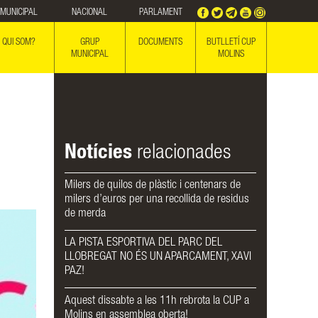
MUNICIPAL
NACIONAL
PARLAMENT
QUI SOM?
GRUP
DOCUMENTS
BUTLLETÍ CUP
MUNICIPAL
MOLINS
Notícies
relacionades
Milers de quilos de plàstic i centenars de
milers d’euros per una recollida de residus
de merda
LA PISTA ESPORTIVA DEL PARC DEL
LLOBREGAT NO ÉS UN APARCAMENT, XAVI
PAZ!
Aquest dissabte a les 11h rebrota la CUP a
Molins en assemblea oberta!