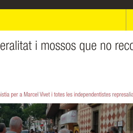
eralitat i mossos que no reco
ia per a Marcel Vivet i totes les independentistes represali