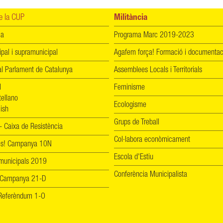
 la CUP
Militància
ia
Programa Marc 2019-2023
ipal i supramunicipal
Agafem força! Formació i documentac
l Parlament de Catalunya
Assemblees Locals i Territorials
l
Feminisme
tellano
Ecologisme
ish
Grups de Treball
 Caixa de Resistència
Col·labora econòmicament
les! Campanya 10N
Escola d'Estiu
 municipals 2019
Conferència Municipalista
 Campanya 21-D
! Referèndum 1-O