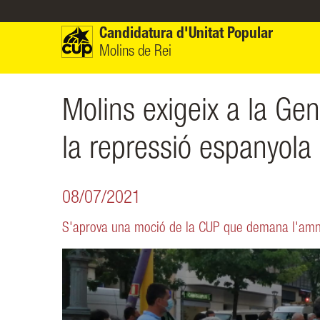
Vés al contingut
Candidatura d'Unitat Popular
Molins de Rei
Molins exigeix a la Gen
la repressió espanyola
08/07/2021
S'aprova una moció de la CUP que demana l'amnist