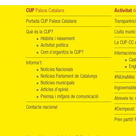
CUP
Països Catalans
Activitat
de
Portada CUP Països Catalans
Transparènc
Què és la CUP?
Lluita munic
Història i naixement
La CUP-CC a
Activitat política
Com s'organitza la CUP?
Internaciona
Cas
Informa't
Engl
Notícies Nacionals
Notícies Parlament de Catalunya
#NiUnaMés -
Notícies municipals
Ingovernab
Articles d'opinió
Premsa i mitjans de comunicació
Atreveix-te:
Contacte nacional
#Dempeus!
Pren partit