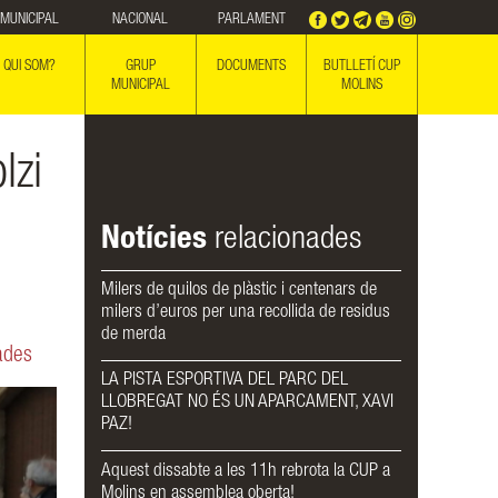
MUNICIPAL
NACIONAL
PARLAMENT
QUI SOM?
GRUP
DOCUMENTS
BUTLLETÍ CUP
MUNICIPAL
MOLINS
lzi
Notícies
relacionades
Milers de quilos de plàstic i centenars de
milers d’euros per una recollida de residus
de merda
ades
LA PISTA ESPORTIVA DEL PARC DEL
LLOBREGAT NO ÉS UN APARCAMENT, XAVI
PAZ!
Aquest dissabte a les 11h rebrota la CUP a
Molins en assemblea oberta!