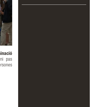
minació
f ni pas
ersones