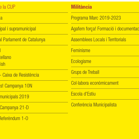
 la CUP
Militància
ia
Programa Marc 2019-2023
ipal i supramunicipal
Agafem força! Formació i documentac
l Parlament de Catalunya
Assemblees Locals i Territorials
l
Feminisme
tellano
Ecologisme
ish
Grups de Treball
 Caixa de Resistència
Col·labora econòmicament
les! Campanya 10N
Escola d'Estiu
 municipals 2019
Conferència Municipalista
 Campanya 21-D
! Referèndum 1-O