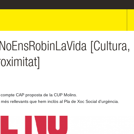
eNoEnsRobinLaVida [Cultura,
oximitat]
n compte CAP proposta de la CUP Molins.
és rellevants que hem inclòs al Pla de Xoc Social d'urgència.