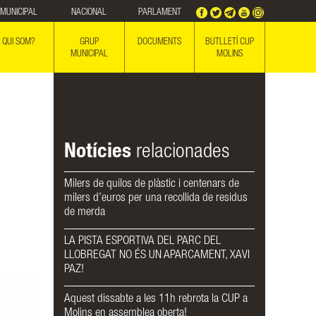
MUNICIPAL
NACIONAL
PARLAMENT
QUI SOM?
GRUP
DOCUMENTS
BUTLLETÍ CUP
MUNICIPAL
MOLINS
Notícies
relacionades
Milers de quilos de plàstic i centenars de
milers d’euros per una recollida de residus
de merda
LA PISTA ESPORTIVA DEL PARC DEL
LLOBREGAT NO ÉS UN APARCAMENT, XAVI
PAZ!
Aquest dissabte a les 11h rebrota la CUP a
Molins en assemblea oberta!