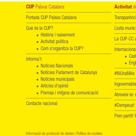
CUP
Països Catalans
Activitat
de
Portada CUP Països Catalans
Transparènc
Què és la CUP?
Lluita munic
Història i naixement
La CUP-CC a
Activitat política
Com s'organitza la CUP?
Internaciona
Cas
Informa't
Engl
Notícies Nacionals
Notícies Parlament de Catalunya
#NiUnaMés -
Notícies municipals
Ingovernab
Articles d'opinió
Premsa i mitjans de comunicació
Atreveix-te:
Contacte nacional
#Dempeus!
Pren partit
Informació de protecció de dades
|
Política de cookies