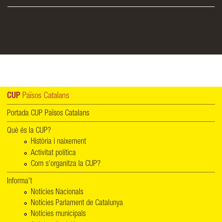
CUP
Països Catalans
Portada CUP Països Catalans
Què és la CUP?
Història i naixement
Activitat política
Com s'organitza la CUP?
Informa't
Notícies Nacionals
Notícies Parlament de Catalunya
Notícies municipals