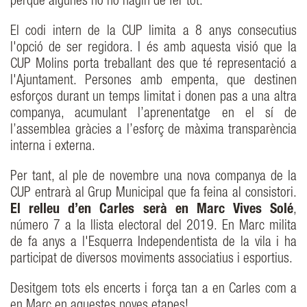
perquè algunes no ho hagin de fer tot.
El codi intern de la CUP limita a 8 anys consecutius
l'opció de ser regidora. I és amb aquesta visió que la
CUP Molins porta treballant des que té representació a
l'Ajuntament. Persones amb empenta, que destinen
esforços durant un temps limitat i donen pas a una altra
companya, acumulant l’aprenentatge en el sí de
l’assemblea gràcies a l’esforç de màxima transparència
interna i externa.
Per tant, al ple de novembre una nova companya de la
CUP entrarà al Grup Municipal que fa feina al consistori.
El relleu d’en Carles serà en Marc Vives Solé
,
número 7 a la llista electoral del 2019. En Marc milita
de fa anys a l'Esquerra Independentista de la vila i ha
participat de diversos moviments associatius i esportius.
Desitgem tots els encerts i força tan a en Carles com a
en Marc en aquestes noves etapes!