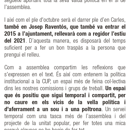
segueixi aportant tota la seva vàlua política en el si de
l'assemblea.
I així com el ple d'octubre serà el darrer ple d’en Carles,
també en Josep Raventós, que també va entrar el
2015 a l’ajuntament, rellevarà com a regidor l’estiu
del 2021
. D’aquesta manera, es disposarà del temps
suficient per a fer un bon traspàs a la persona que
prengui el relleu.
Com a assemblea compartim les reflexions que
s'expressen en el text. És així com entenem la política
institucional a la CUP, un espai més de feina col·lectiva
dins les nostres comissions i grups de treball.
Un espai
que és positiu que sigui temporal i compartit, per
no caure en els vicis de la vella política i
d'aferrament a un sou i a una poltrona
. Un servei
temporal com una tasca més de l’assemblea i del
projecte de la unitat popular, per fer totes una mica