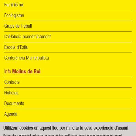
Feminisme
Ecologisme
Grups de Treball
Col·labora econòmicament
Escola d'Estiu
Conferència Municipalista
Info
Molins de Rei
Contacte
Notícies
Documents
Agenda
Utilitzem cookies en aquest lloc per millorar la seva experiència d'usuari
Informació de protecció de dades
|
Política de cookies