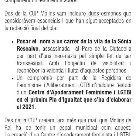
compliment i hi estarem a sobre.
Des de la CUP Molins vam incloure dues esmenes que
consideràvem essencials i que han sigut acceptades en
la redacció final del pla:
Posar el nom a un carrer de la vila de la Sònia
Rescalvo
, assassinada al Parc de la Ciutadella
per part d'uns neo-nazis pel simple fet de ser
transsexual. Amb l'objectiu de visibilitzar i
reconèixer la valentia i lluita d'aquestes persones.
Un compromís per part de la Regidora de
Feminisme i Alliberatment LGTBI d’incloure l’estudi
d’un
Centre d’Apoderament Feminisme i LGTBI
en el pròxim Pla d’Igualtat que s’ha d’elaborar
el 2021
.
Des de la CUP creiem, ara més que mai, que Molins de
Rei ha de tenir un espai municipal com aquest.
La creació d’un Centre d’apoderament feminista i LGTBI,