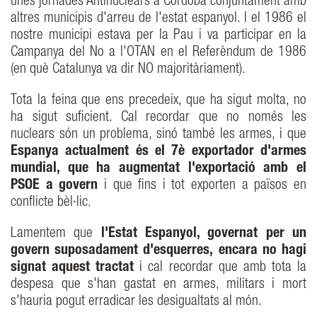
unes jornades Antinuclears a Córdoba conjuntament amb
altres municipis d'arreu de l'estat espanyol. I el 1986 el
nostre municipi estava per la Pau i va participar en la
Campanya del No a l'OTAN en el Referèndum de 1986
(en què Catalunya va dir NO majoritàriament).
Tota la feina que ens precedeix, que ha sigut molta, no
ha sigut suficient. Cal recordar que no només les
nuclears són un problema, sinó també les armes, i que
Espanya actualment és el 7è exportador d'armes
mundial, que ha augmentat l'exportació amb el
PSOE a govern
i que fins i tot exporten a països en
conflicte bèl·lic.
Lamentem que
l'Estat Espanyol, governat per un
govern suposadament d'esquerres, encara no hagi
signat aquest tractat
i cal recordar que amb tota la
despesa que s'han gastat en armes, militars i mort
s'hauria pogut erradicar les desigualtats al món.