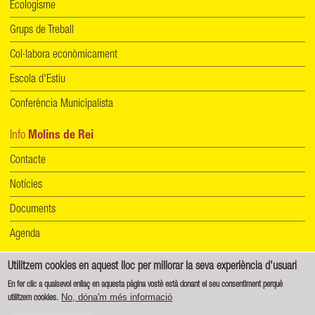
Ecologisme
Grups de Treball
Col·labora econòmicament
Escola d'Estiu
Conferència Municipalista
Info
Molins de Rei
Contacte
Notícies
Documents
Agenda
Utilitzem cookies en aquest lloc per millorar la seva experiència d'usuari
Informació de protecció de dades
|
Política de cookies
En fer clic a qualsevol enllaç en aquesta pàgina vostè està donant el seu consentiment perquè
No, dóna'm més informació
utilitzem cookies.