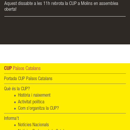
Aquest dissabte a les 11h rebrota la CUP a Molins en assemblea
oberta!
CUP
Països Catalans
Portada CUP Països Catalans
Què és la CUP?
Història i naixement
Activitat política
Com s'organitza la CUP?
Informa't
Notícies Nacionals