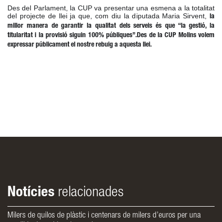
Des del Parlament, l
a CUP va presentar una esmena a la totalitat 
del projecte de llei ja que, com diu la diputada Maria Sirvent, 
la 
millor manera de garantir la qualitat dels serveis és que “la gestió, la 
titularitat i la provisió siguin 100% públiques”.
Des de la CUP Molins volem 
expressar públicament el nostre rebuig a aquesta llei.
Notícies
relacionades
Milers de quilos de plàstic i centenars de milers d’euros per una