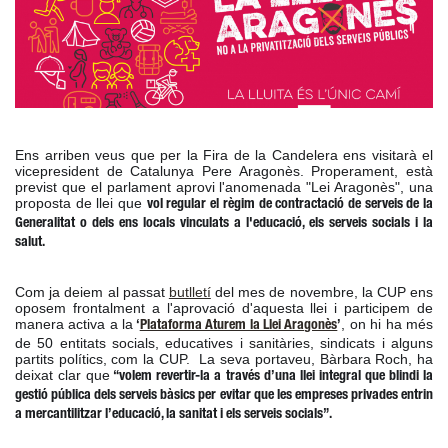
Ens arriben veus que per la Fira de la Candelera ens visitarà el 
vicepresident de Catalunya Pere Aragonès. 
Properament, està 
previst que el parlament aprovi l'anomenada "Lei Aragonès", una 
proposta de llei que 
vol regular el règim de contractació de serveis de la 
Generalitat o dels ens locals vinculats a l'educació, els serveis socials i la 
salut.
Com ja deiem al passat 
butlletí
 del mes de novembre, la CUP ens 
oposem frontalment a l'aprovació d'aquesta llei i participem de 
manera activa a la
, on hi ha més 
 ‘
Plataforma Aturem la Llei Aragonès
’
de 50 entitats socials, educatives i sanitàries, sindicats i alguns 
partits polítics, com la CUP.  La seva portaveu, Bàrbara Roch, ha 
deixat clar que
 “volem revertir-la a través d’una llei integral que blindi la 
gestió pública dels serveis bàsics per evitar que les empreses privades entrin 
a mercantilitzar l’educació, la sanitat i els serveis socials”.