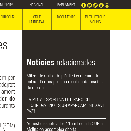
MUNICIPAL
NACIONAL
PARLAMENT
QUI SOM?
GRUP
DOCUMENTS
BUTLLETÍ CUP
MUNICIPAL
MOLINS
es
Notícies
relacionades
Milers de quilos de plàstic i centenars de
ern per
milers d’euros per una recollida de residus
 adaptat
de merda
glament
dor de
LA PISTA ESPORTIVA DEL PARC DEL
durants
LLOBREGAT NO ÉS UN APARCAMENT, XAVI
PAZ!
Aquest dissabte a les 11h rebrota la CUP a
l (ROM)
Molins en assemblea oberta!