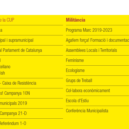
 la CUP
Militància
ia
Programa Marc 2019-2023
ipal i supramunicipal
Agafem força! Formació i documentac
l Parlament de Catalunya
Assemblees Locals i Territorials
l
Feminisme
tellano
Ecologisme
ish
Grups de Treball
 Caixa de Resistència
Col·labora econòmicament
les! Campanya 10N
Escola d'Estiu
 municipals 2019
Conferència Municipalista
 Campanya 21-D
! Referèndum 1-O