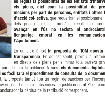
es regula la possibilitat de les entitats d’interv
els plens, així com la possibilitat de pre
mocions per part de persones, entitats i altres
d’acció col·lectiva
, que requeriran el posicionament
dels grups municipals. També es recull el compro
avançar en l’ús no sexista ni androcèntr
llenguatge emprat en les comunicacio
l’Ajuntament.
En un altre àmbit
la proposta de ROM aposta 
transparència
. En aquest sentit, preveu la retran
en directe dels plens per eliminar tota barrera priv
per part de tota la població. A més,
els documents digitals
i es facilitarà el procediment de consulta de la documen
, la proposta també fixa un règim de sancions per l’incom
overn i de l’oposició, absències no justificades al Ple o com
ancionador la pèrdua de la retribució corresponent.