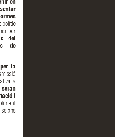
enir en
sentar
 formes
 polític
mís per
ic del
ns de
per la
smissió
ativa a
 seran
tació i
pliment
issions