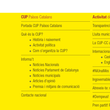
CUP
Països Catalans
Activitat
de
Portada CUP Països Catalans
Transparènc
Què és la CUP?
Lluita munic
Història i naixement
La CUP-CC a
Activitat política
Com s'organitza la CUP?
Internaciona
Cas
Informa't
Engl
Notícies Nacionals
Notícies Parlament de Catalunya
#NiUnaMés -
Notícies municipals
Ingovernab
Articles d'opinió
Premsa i mitjans de comunicació
Atreveix-te:
Contacte nacional
#Dempeus!
Pren partit