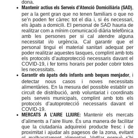
dona.
,
Mantenir actius els Serveis d’Atenció Domiciliària (SAD)
per a la gent gran que no tenen familiars o que no
se’n poden fer càrrec tot el dia i, si és necessari,
els àpats a domicili. El personal de SAD hauria de
realitzar com a mínim comunicació diària telefònica
amb les persones per si cal atendre alguna
necessitat i/o urgència. Cal garantir que el
personal tingui el material sanitari adequat per
poder realitzar aquestes tasques, complint amb tots
els protocols d’autoprotecció necessaris davant el
COVID-19, i fer torns horaris per poder cobrir totes
les necessitats.
, i
Garantir els àpats dels infants amb beques menjador
detectar nous casos i noves necessitats
alimentàries. En la mesura del possible establir un
circuït de distribució, amb voluntariat i coordinats
pels serveis municipals, complint amb tots els
protocols d’autoprotecció necessaris davant el
COVID-19.
Mantenir els mercats
MERCATS A L’AIRE LLIURE:
d’aliments a l’aire lliure. És una manera de facilitar
que la ciutadania adquireixi producte fresc i de
proximitat i ajudar als pagesos de la zona, evitant
el malbaratament alimentari. Vetllar perquè s’hi