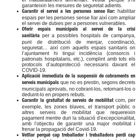
garanteixin les mesures de seguretat adients.
habilitar
Garantir el servei a les persones sense llar:
espais per les persones sense llar així com ampliar
el servei de dutxes per a persones vulnerables.
Oferir espais municipals al servei de la crisi
per a possibles hospitals de campanya,
sanitària
punt de distribució de menjar, coordinació,
seguretat… així com aquells espais sanitaris on
l’ajuntament hi tingui incidència (consorcis i
patronats hospitalaris, etc.), complint amb tots els
protocols d’autoprotecció necessaris davant el
COVID-19.
Aplicació immediata de la suspensió de cobraments en
que no es prestin, segons decrets
serveis municipals
municipals aprovats, no cobrant-los, retornant-los o
deduint-lo en propers rebuts.
com, per
Garantir la gratuïtat de serveis de mobilitat
exemple, les zones blaves, el transport públic o
altres serveis de mobilitat que requereixin
pagament mentre duri la situació d'excepcionalitat,
amb l'objectiu de garantir una major mobilitat i
frenar la propagació del Covid-19.
Vetllar perquè cap treballador i treballadora perdi cap