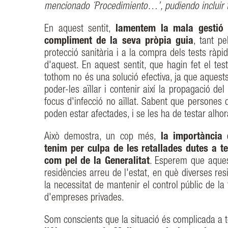
mencionado ´Procedimiento…’, pudiendo incluir t
En aquest sentit,
lamentem la mala gestió q
compliment de la seva pròpia guia
, tant pe
protecció sanitària i a la compra dels tests rà
d'aquest. En aquest sentit, que hagin fet el te
tothom no és una solució efectiva, ja que aquest
poder-les aïllar i contenir així la propagació de
focus d'infecció no aïllat. Sabent que persones
poden estar afectades, i se les ha de testar alhor
Això demostra, un cop més,
la importància d
tenim per culpa de les retallades dutes a t
com pel de la Generalitat
. Esperem que aquest
residències arreu de l'estat, en què diverses re
la necessitat de mantenir el control públic de la
d'empreses privades.
Som conscients que la situació és complicada a 