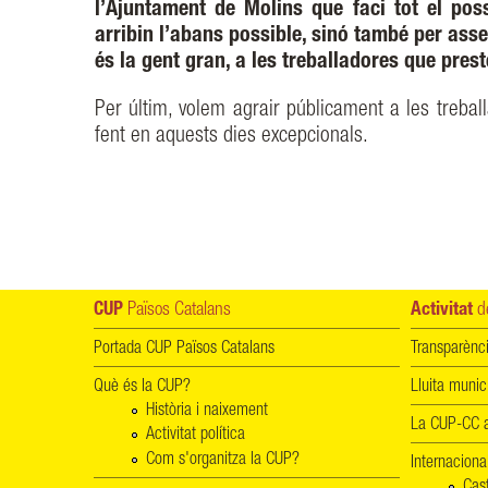
l’Ajuntament de Molins que faci tot el pos
arribin l’abans possible, sinó també per ass
és la gent gran, a les treballadores que prest
Per últim, volem agrair públicament a les trebal
fent en aquests dies excepcionals.
CUP
Països Catalans
Activitat
de
Portada CUP Països Catalans
Transparènc
Què és la CUP?
Lluita munic
Història i naixement
La CUP-CC a
Activitat política
Com s'organitza la CUP?
Internaciona