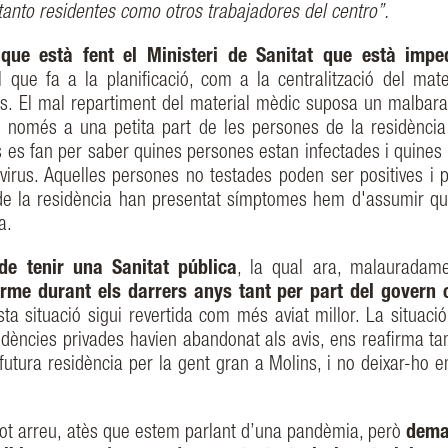
anto residentes como otros trabajadores del centro”.
ue està fent el Ministeri de Sanitat que està imped
l que fa a la planificació, com a la centralització del mate
pids. El mal repartiment del material mèdic suposa un malbar
st només a una petita part de les persones de la residència
s es fan per saber quines persones estan infectades i quines 
l virus. Aquelles persones no testades poden ser positives i p
 de la residència han presentat símptomes hem d'assumir qu
a.
e tenir una Sanitat pública
, la qual ara, malauradame
erme durant els darrers anys tant per part del govern 
a situació sigui revertida com més aviat millor. La situació
sidències privades havien abandonat als avis, ens reafirma t
 futura residència per la gent gran a Molins, i no deixar-ho 
tot arreu, atès que estem parlant d’una pandèmia, però
dema