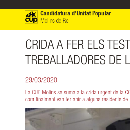
Vés al contingut
Candidatura d'Unitat Popular
Molins de Rei
CRIDA A FER ELS TES
TREBALLADORES DE L
29/03/2020
La CUP Molins se suma a la crida urgent de la CGT
com finalment van fer ahir a alguns residents de 