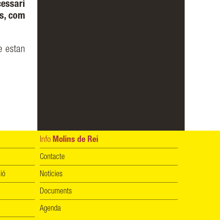
essari
es, com
e estan
Info
Molins de Rei
Contacte
ió
Notícies
Documents
Agenda