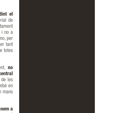
int el
rial de
atament
 i no a
no, per
er tant
e totes
nt,
no
central
 de les
ambé en
en mans
nem a