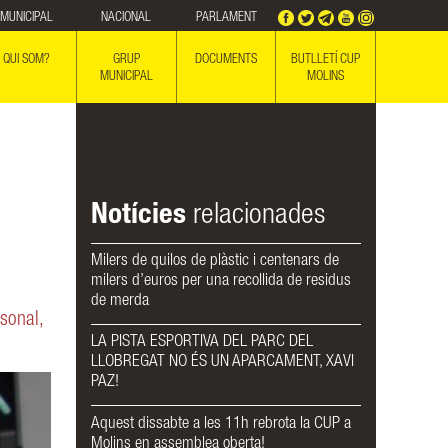
MUNICIPAL
NACIONAL
PARLAMENT
QUI SOM?
GRUP
DOCUMENTS
BUTLLETÍ CUP
MUNICIPAL
MOLINS
Notícies
relacionades
Milers de quilos de plàstic i centenars de
milers d’euros per una recollida de residus
de merda
sonal,
LA PISTA ESPORTIVA DEL PARC DEL
LLOBREGAT NO ÉS UN APARCAMENT, XAVI
PAZ!
Aquest dissabte a les 11h rebrota la CUP a
Molins en assemblea oberta!