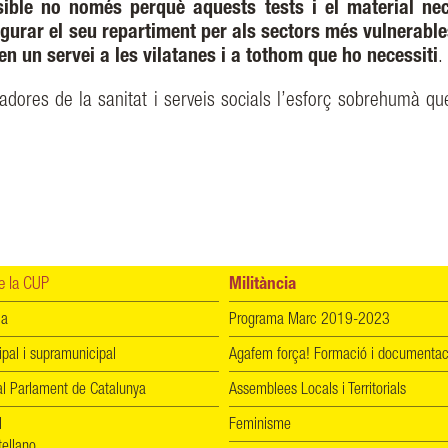
sible no només perquè aquests tests i el material nec
egurar el seu repartiment per als sectors més vulnerabl
en un servei a les vilatanes i a tothom que ho necessiti
.
ladores de la sanitat i serveis socials l’esforç sobrehumà qu
 la CUP
Militància
ia
Programa Marc 2019-2023
ipal i supramunicipal
Agafem força! Formació i documentac
l Parlament de Catalunya
Assemblees Locals i Territorials
l
Feminisme