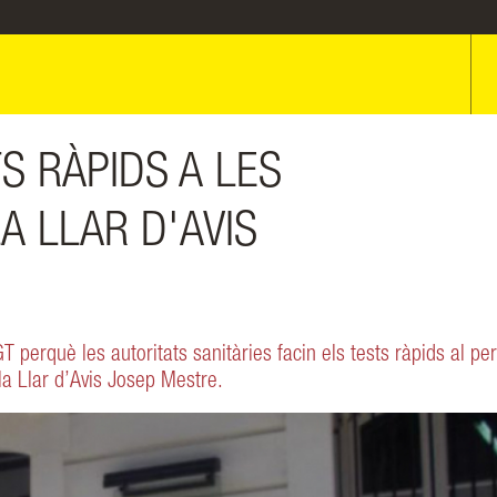
TS RÀPIDS A LES
A LLAR D'AVIS
 perquè les autoritats sanitàries facin els tests ràpids al per
la Llar d’Avis Josep Mestre.