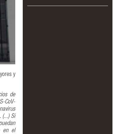
yores y
cios de
RS-CoV-
navirus
...) Si
 puedan
o en el