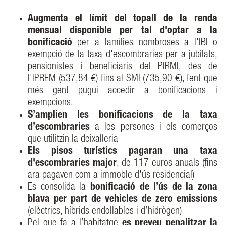
Augmenta el límit del topall de la renda
mensual disponible per tal d'optar a la
bonificació
per a famílies nombroses a l'IBI o
exempció de la taxa d'escombraries per a jubilats,
pensionistes i beneficiaris del PIRMI, des de
l'IPREM (537,84 €) fins al SMI (735,90 €), fent que
més gent pugui accedir a bonificacions i
exempcions.
S’amplien les bonificacions de la taxa
d’escombraries
a les persones i els comerços
que utilitzin la deixalleria
Els pisos turístics pagaran una taxa
d'escombraries major
, de 117 euros anuals (fins
ara pagaven com a immoble d'ús residencial)
Es consolida la
bonificació de l’ús de la zona
blava per part de vehicles de zero emissions
(elèctrics, híbrids endollables i d’hidrògen)
Pel que fa a l’habitatge
es preveu penalitzar la