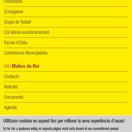
Feminisme
Ecologisme
Grups de Treball
Col·labora econòmicament
Escola d'Estiu
Conferència Municipalista
Info
Molins de Rei
Contacte
Notícies
Documents
Agenda
Utilitzem cookies en aquest lloc per millorar la seva experiència d'usuari
Informació de protecció de dades
|
Política de cookies
En fer clic a qualsevol enllaç en aquesta pàgina vostè està donant el seu consentiment perquè