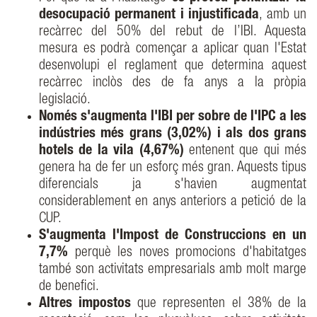
desocupació permanent i injustificada
, amb un
recàrrec del 50% del rebut de l’IBI. Aquesta
mesura es podrà començar a aplicar quan l'Estat
desenvolupi el reglament que determina aquest
recàrrec inclòs des de fa anys a la pròpia
legislació.
Només s'augmenta l'IBI per sobre de l'IPC a les
indústries més grans (3,02%) i als dos grans
hotels de la vila (4,67%)
entenent que qui més
genera ha de fer un esforç més gran. Aquests tipus
diferencials ja s'havien augmentat
considerablement en anys anteriors a petició de la
CUP.
S'augmenta l'Impost de Construccions en un
7,7%
perquè les noves promocions d'habitatges
també son activitats empresarials amb molt marge
de benefici.
Altres impostos
que representen el 38% de la