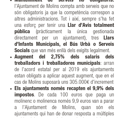
Manteniment de serveis no obligatoris:
l'Ajuntament de Molins compta amb serveis que no
són obligatoris ja que la competència correspon a
altres administracions. Tot i així, sempre s'ha fet
una esforç per tenir una
Llar d'Avis totalment
pública
(pràcticament la única gestionada
directament per un ajuntament), tres
Llars
d'Infants Municipals, el Bús Urbà o Serveis
Socials
que van més enllà dels exigits legalment.
Augment del 2,75% dels salaris dels
treballadors i treballadores municipals
: arran
de l'acord estatal per al 2019 els ajuntaments
estan obligats a aplicar aquest augment, que en el
cas de Molins suposarà uns 305.000€ d'increment
Els ajuntaments només recapten el 9,9% dels
impostos
. De cada 100 euros que paga un
molinenc o molinenca només 9,9 euros van a parar
a l'Ajuntament de Molins, quan són els
ajuntaments qui han de donar resposta a múltiples