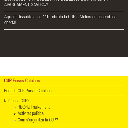
APARCAMENT, XAVI PAZ!
Aquest dissabte a les 11h rebrota la CUP a Molins en assemblea
oberta!
CUP
Països Catalans
Portada CUP Països Catalans
Què és la CUP?
Història i naixement
Activitat política
Com s'organitza la CUP?