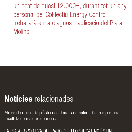
un cost de quasi 12.000€, durant tot un any
personal del Col·lectiu Energy Control
treballarà en la diagnosi i aplicació del Pla a
Molins.
Notícies
relacionades
Milers de quilos de plàstic i centenars de milers d’euros per una
recollida de residus de merda
LA PISTA ESPORTIVA DEL PARC DEL LLOBREGAT NO ÉS UN